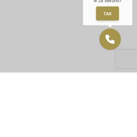
w
28
sekund?
TAK
pobierz katalog
Polityka prywatności
RODO
Nota prawna
© ATAL S.A. 2026 Wszelkie prawa zastrzeżone.
ATAL S.A.
ul. Stawowa 27, 43-400 Cieszyn | Sąd Rejonowy w Bielsku-Białej VIII Wydział