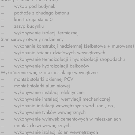
–
wykop pod budynek
–
podłoże z chudego betonu
–
konstrukcja stanu 0
–
zasyp budynku
–
wykonywanie izolacji termicznej
Stan surowy otwarty nadziemny
–
wykonanie konstrukcji nadziemnej (żelbetowa + murowana)
–
wykonanie ścianek działowych wewnętrznych
–
wykonywanie termoizolacji i hydroizolacji stropodachu
–
wykonywanie hydroizolacji balkonów
Wykończenie wnętrz oraz instalacje wewnętrzne
–
montaż stolarki okiennej PCV
–
montaż stolarki aluminiowej
–
wykonywanie instalacji elektrycznej
–
wykonywanie instalacji wentylacji mechanicznej
–
wykonanie instalacji wewnętrznych wod.-kan., co.,
–
wykonywanie tynków wewnętrznych
–
wykonywanie wylewek cementowych w mieszkaniach
–
montaż drzwi wewnętrznych
–
wykonywanie izolacji ścian wewnętrznych