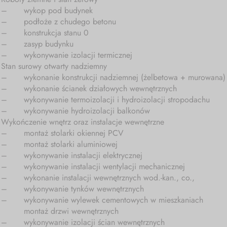
–
wykop pod budynek
–
podłoże z chudego betonu
–
konstrukcja stanu 0
–
zasyp budynku
–
wykonywanie izolacji termicznej
Stan surowy otwarty nadziemny
–
wykonanie konstrukcji nadziemnej (żelbetowa + murowana)
–
wykonanie ścianek działowych wewnętrznych
–
wykonywanie termoizolacji i hydroizolacji stropodachu
–
wykonywanie hydroizolacji balkonów
Wykończenie wnętrz oraz instalacje wewnętrzne
–
montaż stolarki okiennej PCV
–
montaż stolarki aluminiowej
–
wykonywanie instalacji elektrycznej
–
wykonywanie instalacji wentylacji mechanicznej
–
wykonanie instalacji wewnętrznych wod.-kan., co.,
–
wykonywanie tynków wewnętrznych
–
wykonywanie wylewek cementowych w mieszkaniach
montaż drzwi wewnętrznych
–
wykonywanie izolacji ścian wewnętrznych