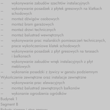
–
wykonywanie zabudów szachtów instalacyjnych
wykonywanie posadzek z płytek gresowych na klatkach
–
schodowych
–
montaż dźwigów osobowych
–
montaż bram garażowych
–
montaż drzwi technicznych
–
montaż balustrad wewnętrznych
–
wykonywanie prac malarskich pomieszczeń technicznych,
–
prace wykończeniowe klatek schodowych
wykonywanie posadzek z płyt gresowych na tarasach
–
i balkonach
wykonywanie zabudów wnęk instalacyjnych z płyt
–
meblowych
–
wykonanie posadzki z żywicy w garażu podziemnym
Wykończenie zewnętrzne oraz instalacje zewnętrzne
–
wykonywanie prac elewacyjnych
–
montaż balustrad zewnętrznych balkonów
–
wykonanie ogrodzenia ogródków
Budynek 1
Segment B
Roboty ziemne i stan zerowy