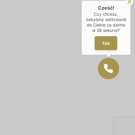
Cześć!
Czy chcesz,
żebyśmy oddzwonili
do Ciebie za darmo
w
28
sekund?
TAK