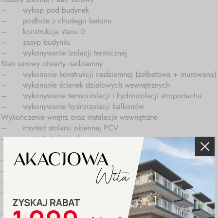
–
wykop pod budynek
–
podłoże z chudego betonu
–
konstrukcja stanu 0
–
zasyp budynku
–
wykonywanie izolacji termicznej
Stan surowy otwarty nadziemny
–
wykonanie konstrukcji nadziemnej (żelbetowa + murowana)
–
wykonanie ścianek działowych wewnętrznych
–
wykonywanie termoizolacji i hydroizolacji stropodachu
–
wykonywanie hydroizolacji balkonów
Wykończenie wnętrz oraz instalacje wewnętrzne
–
montaż stolarki okiennej PCV
–
montaż stolarki aluminiowej
–
wykonywanie instalacji elektrycznej
–
wykonywanie instalacji wentylacji mechanicznej
–
wykonanie instalacji wewnętrznych wod.-kan., co.,
–
wykonywanie tynków wewnętrznych
–
wykonywanie wylewek cementowych w mieszkaniach
montaż drzwi wewnętrznych
–
wykonywanie izolacji ścian wewnętrznych