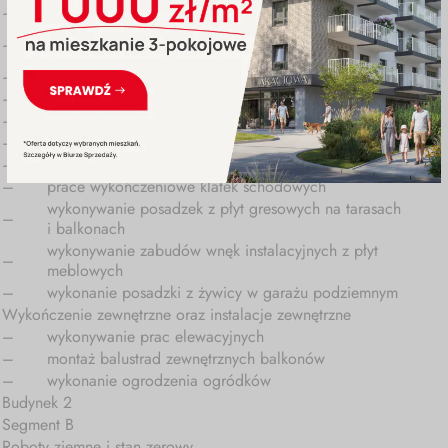
–
wykonywanie zabudów szachtów instalacyjnych
wykonywanie posadzek z płytek gresowych na klatkach
–
schodowych
–
montaż dźwigów osobowych
–
montaż bram garażowych
–
montaż drzwi technicznych
–
montaż balustrad wewnętrznych
–
wykonywanie prac malarskich pomieszczeń technicznych,
–
prace wykończeniowe klatek schodowych
wykonywanie posadzek z płyt gresowych na tarasach
–
i balkonach
wykonywanie zabudów wnęk instalacyjnych z płyt
–
meblowych
–
wykonanie posadzki z żywicy w garażu podziemnym
Wykończenie zewnętrzne oraz instalacje zewnętrzne
–
wykonywanie prac elewacyjnych
–
montaż balustrad zewnętrznych balkonów
–
wykonanie ogrodzenia ogródków
Budynek 2
Segment B
Roboty ziemne i stan zerowy