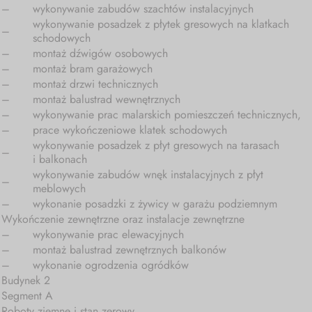
–
wykonywanie zabudów szachtów instalacyjnych
wykonywanie posadzek z płytek gresowych na klatkach
–
schodowych
–
montaż dźwigów osobowych
–
montaż bram garażowych
–
montaż drzwi technicznych
–
montaż balustrad wewnętrznych
–
wykonywanie prac malarskich pomieszczeń technicznych,
–
prace wykończeniowe klatek schodowych
wykonywanie posadzek z płyt gresowych na tarasach
–
i balkonach
wykonywanie zabudów wnęk instalacyjnych z płyt
–
meblowych
–
wykonanie posadzki z żywicy w garażu podziemnym
Wykończenie zewnętrzne oraz instalacje zewnętrzne
–
wykonywanie prac elewacyjnych
–
montaż balustrad zewnętrznych balkonów
–
wykonanie ogrodzenia ogródków
Budynek 2
Segment A
Roboty ziemne i stan zerowy