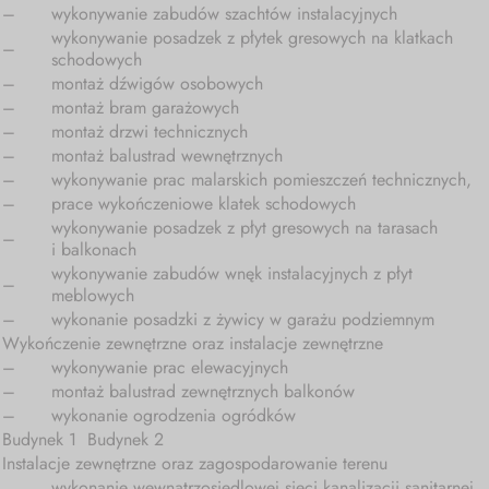
–
wykonywanie zabudów szachtów instalacyjnych
wykonywanie posadzek z płytek gresowych na klatkach
–
schodowych
–
montaż dźwigów osobowych
–
montaż bram garażowych
–
montaż drzwi technicznych
–
montaż balustrad wewnętrznych
–
wykonywanie prac malarskich pomieszczeń technicznych,
–
prace wykończeniowe klatek schodowych
wykonywanie posadzek z płyt gresowych na tarasach
–
i balkonach
wykonywanie zabudów wnęk instalacyjnych z płyt
–
meblowych
–
wykonanie posadzki z żywicy w garażu podziemnym
Wykończenie zewnętrzne oraz instalacje zewnętrzne
–
wykonywanie prac elewacyjnych
–
montaż balustrad zewnętrznych balkonów
–
wykonanie ogrodzenia ogródków
Budynek 1 Budynek 2
Instalacje zewnętrzne oraz zagospodarowanie terenu
wykonanie wewnątrzosiedlowej sieci kanalizacji sanitarnej