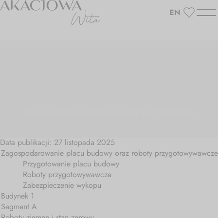
Ulubione
EN
Akacjowa
Wita
.STAN ZAAWANSOWANIA NA DZIEŃ 27.11.2025R.
Data publikacji: 27 listopada 2025
Zagospodarowanie placu budowy oraz roboty przygotowywawcze
Przygotowanie placu budowy
Roboty przygotowywawcze
Zabezpieczenie wykopu
Budynek 1
Segment A
Roboty ziemne i stan zerowy