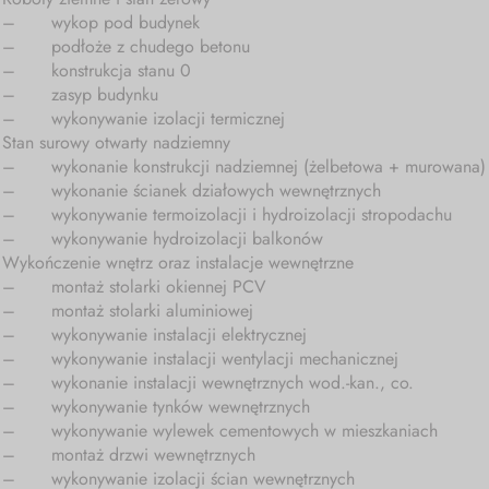
–
wykop pod budynek
–
podłoże z chudego betonu
–
konstrukcja stanu 0
–
zasyp budynku
–
wykonywanie izolacji termicznej
Stan surowy otwarty nadziemny
–
wykonanie konstrukcji nadziemnej (żelbetowa + murowana)
–
wykonanie ścianek działowych wewnętrznych
–
wykonywanie termoizolacji i hydroizolacji stropodachu
–
wykonywanie hydroizolacji balkonów
Wykończenie wnętrz oraz instalacje wewnętrzne
–
montaż stolarki okiennej PCV
–
montaż stolarki aluminiowej
–
wykonywanie instalacji elektrycznej
–
wykonywanie instalacji wentylacji mechanicznej
–
wykonanie instalacji wewnętrznych wod.-kan., co.
–
wykonywanie tynków wewnętrznych
–
wykonywanie wylewek cementowych w mieszkaniach
–
montaż drzwi wewnętrznych
–
wykonywanie izolacji ścian wewnętrznych