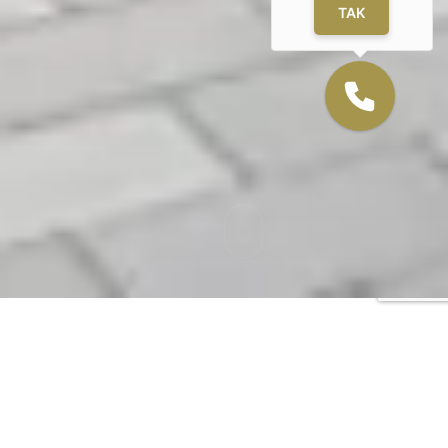
TAK
Funding
NOTUS Financing